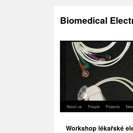
Biomedical Elect
About us
People
Projects
New
Skip
to
Workshop lékařské ele
content