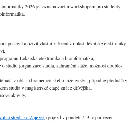
ioinformatiky 2026 je seznamovacím workshopem pro studenty
oinformatika.
oci postavit a oživit vlastní zařízení z oblasti lékařské elektroniky
ví,
 programu Lékařská elektronika a bioinformatika,
 o studiu (organizace studia, zahraniční stáže, možnost double-
témata z oblasti biomedicínského inženýrství, případně přednášky
tkem studia v magisterské etapě znát z dřívějška,
sové aktivity.
kolicí středisko Zájezek
(příjezd v pondělí 7. 9. v podvečer,