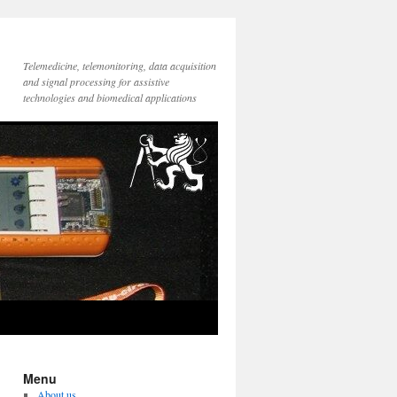
Telemedicine, telemonitoring, data acquisition
and signal processing for assistive
technologies and biomedical applications
Menu
About us